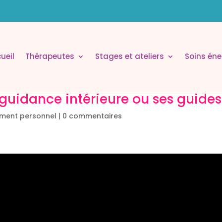
ueil
Thérapeutes
Stages et ateliers
Soins éne
uidance intérieure ou ses guides
ment personnel
|
0 commentaires