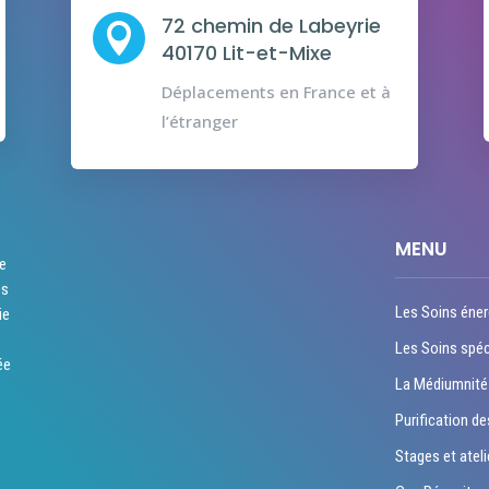
72 chemin de Labeyrie

40170 Lit-et-Mixe
Déplacements en France et à
l’étranger
MENU
re
es
Les Soins éner
ie
Les Soins spéc
ée
La Médiumnité
Purification de
Stages et ateli