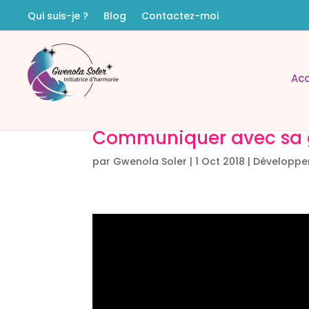
Qui suis-je ?
Blog
Contactez-moi
Acc
Communiquer avec sa g
par
Gwenola Soler
|
1 Oct 2018
|
Développe