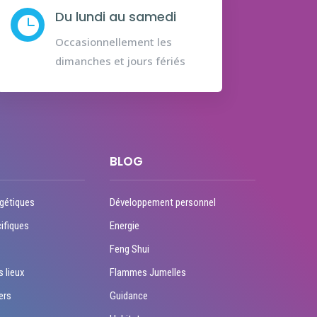
Du lundi au samedi

Occasionnellement les
dimanches et jours fériés
BLOG
gétiques
Développement personnel
ifiques
Energie
Feng Shui
s lieux
Flammes Jumelles
ers
Guidance