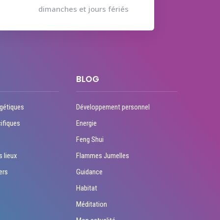
dimanches et jours fériés
BLOG
gétiques
Développement personnel
ifiques
Energie
Feng Shui
s lieux
Flammes Jumelles
ers
Guidance
Habitat
Méditation