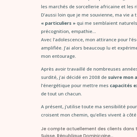
les marchés de sorcellerie africaine et les ri
D’aussi loin que je me souvienne, ma vie a 
« particuliers »
qui me semblaient naturels 
précognition, empathie…
Avec l’adolescence, mon attirance pour l’és
amplifiée. J’ai alors beaucoup lu et expé
mon entourage.
Après avoir travaillé de nombreuses années
surdité, j’ai décidé en 2008 de
suivre mon a
l’énergétique pour mettre mes
capacités e
de tout un chacun.
A présent, j’utilise toute ma sensibilité pou
croisent mon chemin, qu’elles vivent à côté 
Je compte actuellement des clients dans to
Suisse, République Dominicaine…