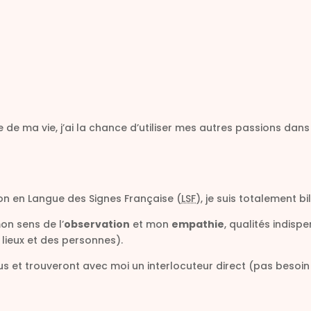
ie de ma vie, j’ai la chance d’utiliser mes autres passions dan
 en Langue des Signes Française (
LSF
), je suis totalement bi
on sens de l’
observation
et mon
empathie
, qualités indis
 lieux et des personnes).
s et trouveront avec moi un interlocuteur direct (pas besoin 