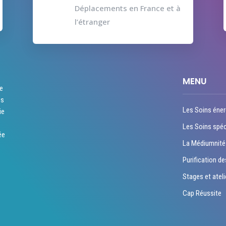
Déplacements en France et à
l’étranger
MENU
re
es
Les Soins éner
ie
Les Soins spéc
ée
La Médiumnité
Purification de
Stages et ateli
Cap Réussite