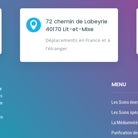
72 chemin de Labeyrie

40170 Lit-et-Mixe
Déplacements en France et à
l’étranger
MENU
re
es
Les Soins éner
ie
Les Soins spéc
ée
La Médiumnité
Purification de