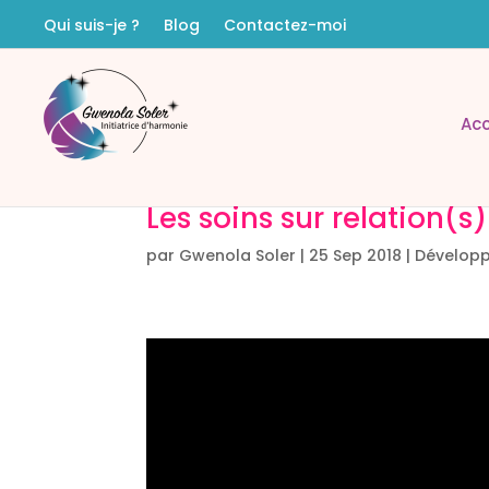
Qui suis-je ?
Blog
Contactez-moi
Acc
Les soins sur relation(s)
par
Gwenola Soler
|
25 Sep 2018
|
Dévelop