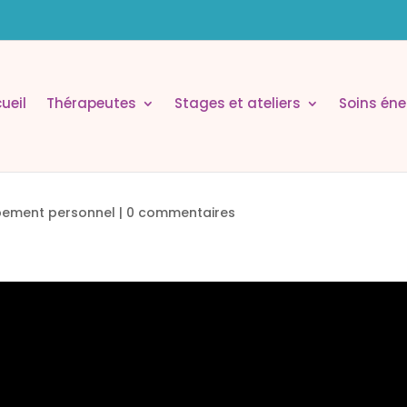
ueil
Thérapeutes
Stages et ateliers
Soins éne
pement personnel
|
0 commentaires