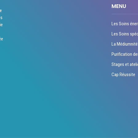
MENU
re
es
Les Soins éner
ie
Les Soins spéc
ée
La Médiumnité
Purification de
Stages et ateli
Cap Réussite