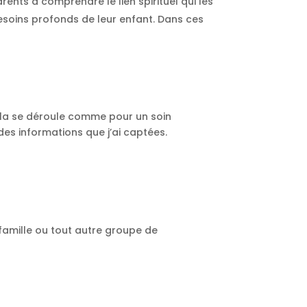
ents à comprendre le lien spirituel qui les
besoins profonds de leur enfant. Dans ces
ela se déroule comme pour un soin
t des informations que j’ai captées.
 famille ou tout autre groupe de