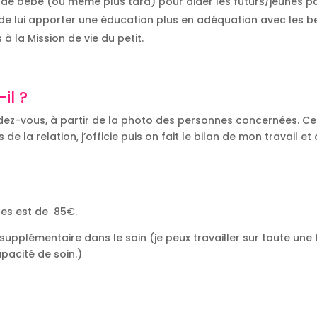
de bébé (ou même plus tard) pour aider les futurs/jeunes par
re de lui apporter une éducation plus en adéquation avec les 
 à la Mission de vie du petit.
il ?
ndez-vous, à partir de la photo des personnes concernées. C
s de la relation, j’officie puis on fait le bilan de mon travail e
nnes est de 85€.
supplémentaire dans le soin (je peux travailler sur toute une
pacité de soin.)