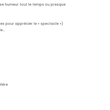
vaise humeur tout le temps ou presque
ges pour apprécier le « spectacle »)
de…
élère