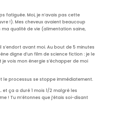
s fatiguée. Moi, je n’avais pas cette
 pauvre !). Mes cheveux avaient beaucoup
s ma qualité de vie (alimentation saine,
il s’endort avant moi. Au bout de 5 minutes
e digne d’un film de science fiction : je le
et je vois mon énergie s’échapper de moi
 » et le processus se stoppe immédiatement.
 et ça a duré 1 mois 1/2 malgré les
me ! Tu m’étonnes que j’étais soi-disant