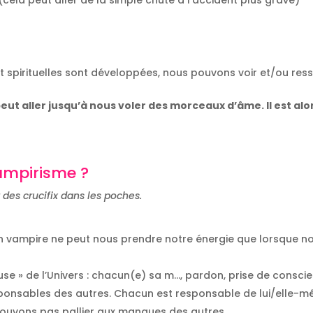
 spirituelles sont développées, nous pouvons voir et/ou resse
 peut aller jusqu’à nous voler des morceaux d’âme. Il est al
ampirisme ?
 des crucifix dans les poches.
un vampire ne peut nous prendre notre énergie que lorsque no
se » de l’Univers : chacun(e) sa m…, pardon, prise de consci
onsables des autres. Chacun est responsable de lui/elle-m
pouvons pas pallier aux manques des autres.