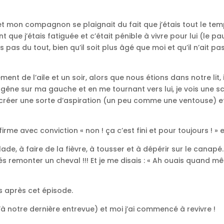
 et mon compagnon se plaignait du fait que j’étais tout le temp
nt que j’étais fatiguée et c’était pénible à vivre pour lui (le
pas du tout, bien qu’il soit plus âgé que moi et qu’il n’ait pa
t de l’aile et un soir, alors que nous étions dans notre lit, 
gêne sur ma gauche et en me tournant vers lui, je vois une scèn
vois créer une sorte d’aspiration (un peu comme une ventouse) 
irme avec conviction « non ! ça c’est fini et pour toujours !
e, à faire de la fièvre, à tousser et à dépérir sur le canapé…
 remonter un cheval !!! Et je me disais : « Ah ouais quand mê
s après cet épisode.
u’à notre dernière entrevue) et moi j’ai commencé à revivre !