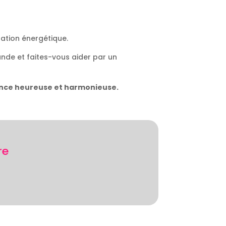
sation énergétique.
ande et faites-vous aider par un
istence heureuse et harmonieuse.
?
re