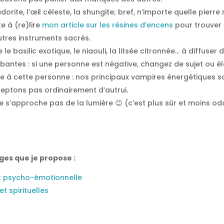
orite, l’œil céleste, la shungite; bref, n’importe quelle pierr
te à (re)lire
mon article sur les résines d’encens
pour trouver 
utres instruments sacrés.
le basilic exotique, le niaouli, la litsée citronnée… à diffuser
bantes : si une personne est négative, changez de sujet ou é
e à cette personne : nos principaux vampires énergétiques s
eptons pas ordinairement d’autrui.
 ne s’approche pas de la lumière 😉 (c’est plus sûr et moins 
ges que je propose :
et psycho-émotionnelle
t spirituelles