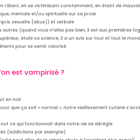
t, en râlant, en se victimisant constamment, en étant de mau
que, mentale et/ou spirituelle sur sa proie
mpris sexuelle (abus)) et verbale
es autres (quand vous n’allez pas bien, il est aux premières lo
 supérieur, étale sa science, il a un avis sur tout et tout le mon
étents pour se sentir valorisé
on est vampirisé ?
t en noir
our que ça soit « normal », notre vieillissement cutané s’acc
out ce qui fonctionnait dans notre vie se dérègle
s (addictions par exemple)
cela peut aller de la simple chute à l’accident plus grave)