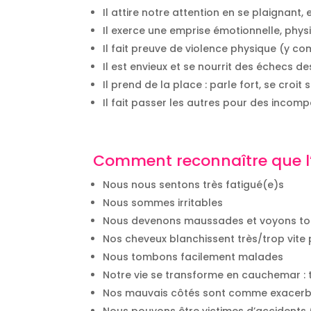
Il attire notre attention en se plaignan
Il exerce une emprise émotionnelle, physi
Il fait preuve de violence physique (y co
Il est envieux et se nourrit des échecs d
Il prend de la place : parle fort, se croit
Il fait passer les autres pour des incomp
Comment reconnaître que l’
Nous nous sentons très fatigué(e)s
Nous sommes irritables
Nous devenons maussades et voyons tou
Nos cheveux blanchissent très/trop vite p
Nous tombons facilement malades
Notre vie se transforme en cauchemar : t
Nos mauvais côtés sont comme exacerbé
Nous pouvons être victimes d’accidents (