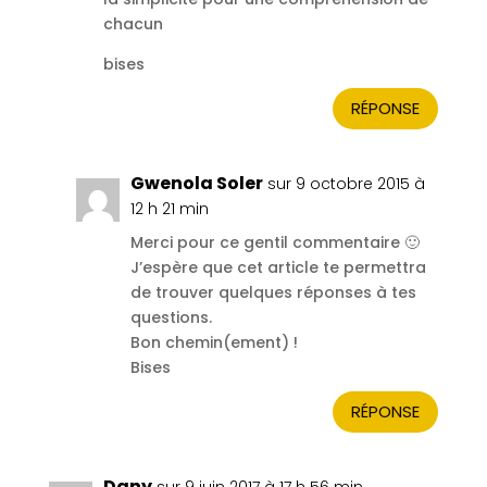
chacun
bises
RÉPONSE
Gwenola Soler
sur 9 octobre 2015 à
12 h 21 min
Merci pour ce gentil commentaire 🙂
J’espère que cet article te permettra
de trouver quelques réponses à tes
questions.
Bon chemin(ement) !
Bises
RÉPONSE
Dany
sur 9 juin 2017 à 17 h 56 min