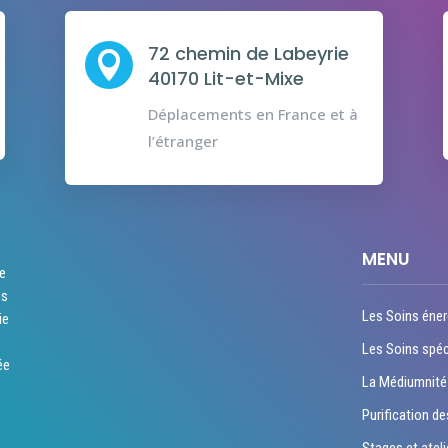
72 chemin de Labeyrie

40170 Lit-et-Mixe
Déplacements en France et à
l’étranger
MENU
re
es
Les Soins éner
ie
Les Soins spéc
ée
La Médiumnité
Purification de
Stages et ateli