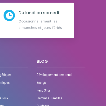
Du lundi au samedi

Occasionnellement les
dimanches et jours fériés
BLOG
gétiques
Développement personnel
ifiques
Energie
Feng Shui
s lieux
Flammes Jumelles
ers
Guidance