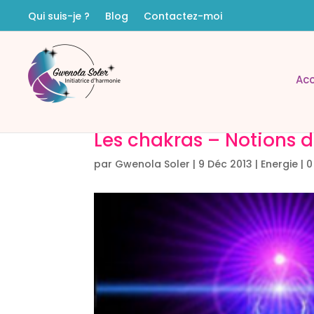
Qui suis-je ?
Blog
Contactez-moi
Acc
Les chakras – Notions 
par
Gwenola Soler
|
9 Déc 2013
|
Energie
|
0