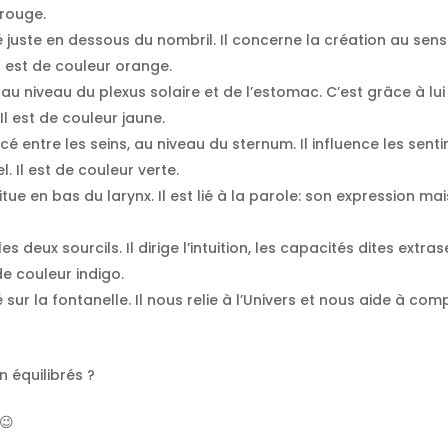
 rouge.
é juste en dessous du nombril. Il concerne la création au sens 
 Il est de couleur orange.
au niveau du plexus solaire et de l’estomac. C’est grâce à lui 
l est de couleur jaune.
cé entre les seins, au niveau du sternum. Il influence les sen
l. Il est de couleur verte.
itue en bas du larynx. Il est lié à la parole: son expression ma
es deux sourcils. Il dirige l’intuition, les capacités dites ex
de couleur indigo.
é sur la fontanelle. Il nous relie à l’Univers et nous aide à c
 équilibrés ?
😉